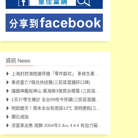
資訊 News
上海封控海陸運停擺「零件斷炊」 車商生產線被迫減產停工(三民
重症童亡7徵兆快送醫(三民區當舖好口碑)
護國神艦挺神山 萬海砸3億買台積電 (三民區當舖好口碑)
1天37學生確診 全台99校今停課(三民區當舖好口碑)
明起變天！周末全台有雨探13℃ 清明連假(三民區當舖好口碑)
鑽石戒指
流當車出售 瑞獅 2004年2.4cc 4＊4 有加力箱 車況佳 里程97000