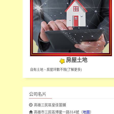
房屋土地
自有土地、房屋坪數不限
(了解更多)
公司名片
高雄三民區皇佳當舖
高雄市三民區博愛一路314號
（
地圖
）