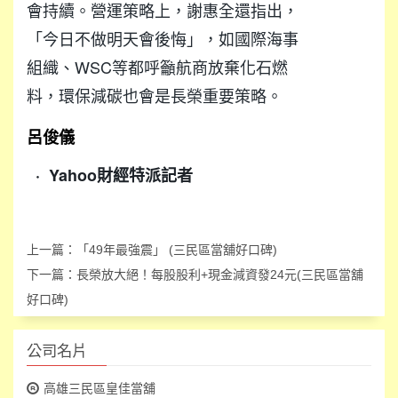
會持續。營運策略上，謝惠全還指出，
「今日不做明天會後悔」，如國際海事
組織、WSC等都呼籲航商放棄化石燃
料，環保減碳也會是長榮重要策略。
呂俊儀
·
Yahoo財經特派記者
上一篇：
「49年最強震」 (三民區當舖好口碑)
下一篇：
長榮放大絕！每股股利+現金減資發24元(三民區當舖
好口碑)
公司名片
高雄三民區皇佳當舖