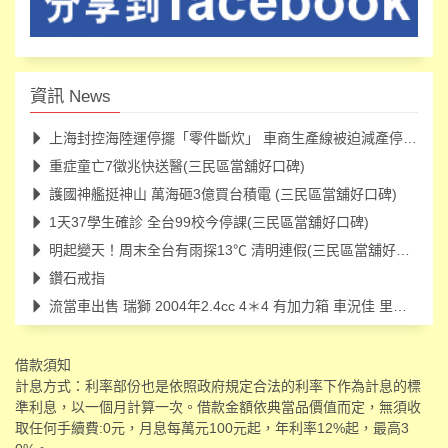
資訊 News
上海封控海陸運停擺「零件斷炊」 車商生產線被迫減產停工(三民
重症童亡7徵兆快送醫(三民區當舖好口碑)
護國神艦挺神山 萬海砸3億買台積電 (三民區當舖好口碑)
1天37學生確診 全台99校今停課(三民區當舖好口碑)
明起變天！周末全台有雨探13℃ 清明連假(三民區當舖好口碑)
鑽石戒指
流當車出售 瑞獅 2004年2.4cc 4＊4 有加力箱 車況佳 里程97000
借款須知
計息方式：利率部份也是依照政府規定合法的利率下作為計息的標
準利息，以一個月計算一次。借款金額依典當品價值而定，無須收
取任何手續費:0元，月息每萬元100元起，年利率12%起，最高3